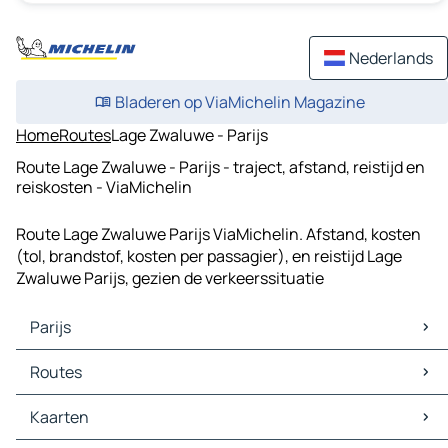
Nederlands
Bladeren op ViaMichelin Magazine
Home
Routes
Lage Zwaluwe - Parijs
Route Lage Zwaluwe - Parijs - traject, afstand, reistijd en
reiskosten - ViaMichelin
Route Lage Zwaluwe Parijs ViaMichelin. Afstand, kosten
(tol, brandstof, kosten per passagier), en reistijd Lage
Zwaluwe Parijs, gezien de verkeerssituatie
Parijs
Parijs Kaarten
Routes
Parijs Verkeer
Parijs Hotels
Routes Parijs - Orléans
Kaarten
Parijs Restaurants
Routes Parijs - Rouen