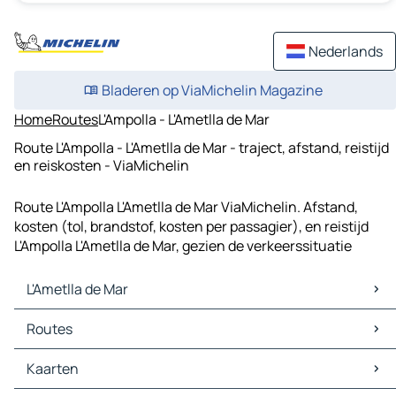
Nederlands
Bladeren op ViaMichelin Magazine
Home
Routes
L'Ampolla - L'Ametlla de Mar
Route L'Ampolla - L'Ametlla de Mar - traject, afstand, reistijd
en reiskosten - ViaMichelin
Route L'Ampolla L'Ametlla de Mar ViaMichelin. Afstand,
kosten (tol, brandstof, kosten per passagier), en reistijd
L'Ampolla L'Ametlla de Mar, gezien de verkeerssituatie
L'Ametlla de Mar
L'Ametlla de Mar Kaarten
Routes
L'Ametlla de Mar Verkeer
L'Ametlla de Mar Hotels
Routes L'Ametlla de Mar - El Perelló
Kaarten
L'Ametlla de Mar Restaurants
Routes L'Ametlla de Mar - L'Ampolla