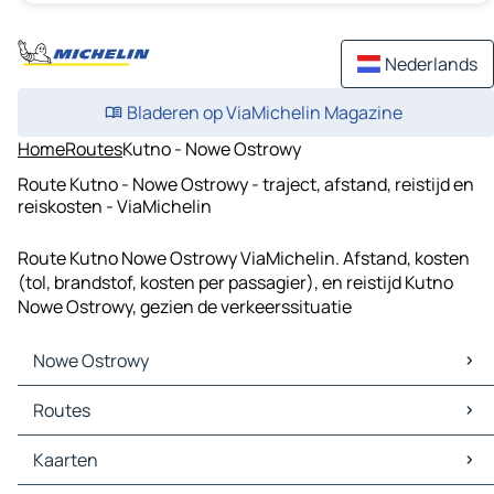
Nederlands
Bladeren op ViaMichelin Magazine
Home
Routes
Kutno - Nowe Ostrowy
Route Kutno - Nowe Ostrowy - traject, afstand, reistijd en
reiskosten - ViaMichelin
Route Kutno Nowe Ostrowy ViaMichelin. Afstand, kosten
(tol, brandstof, kosten per passagier), en reistijd Kutno
Nowe Ostrowy, gezien de verkeerssituatie
Nowe Ostrowy
Nowe Ostrowy Kaarten
Routes
Nowe Ostrowy Verkeer
Nowe Ostrowy Hotels
Routes Nowe Ostrowy - Kutno
Kaarten
Nowe Ostrowy Restaurants
Routes Nowe Ostrowy - Krośniewice