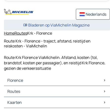
Nederlands
Bladeren op ViaMichelin Magazine
Home
Routes
Krk - Florence
Route Krk - Florence - traject, afstand, reistijd en
reiskosten - ViaMichelin
Route Krk Florence ViaMichelin. Afstand, kosten (tol,
brandstof, kosten per passagier), en reistijd Krk Florence,
gezien de verkeerssituatie
Florence
Florence Kaarten
Routes
Florence Verkeer
Florence Hotels
Routes Florence - Genua
Kaarten
Florence Restaurants
Routes Florence - Bologna