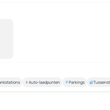
ankstations
Auto-laadpunten
Parkings
Tussens