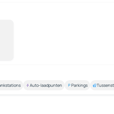
ankstations
Auto-laadpunten
Parkings
Tussens