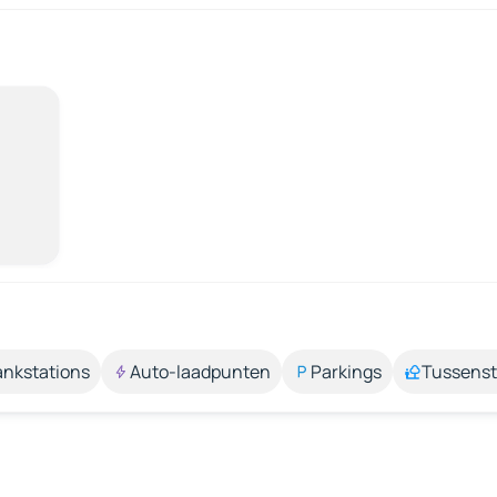
ankstations
Auto-laadpunten
Parkings
Tussens