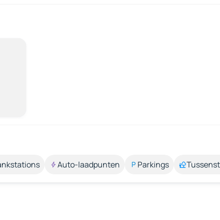
ankstations
Auto-laadpunten
Parkings
Tussens