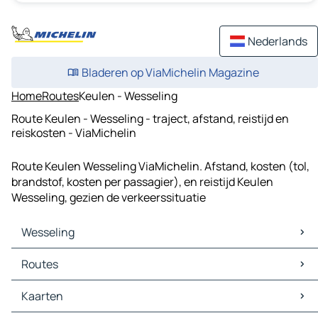
Nederlands
Bladeren op ViaMichelin Magazine
Home
Routes
Keulen - Wesseling
Route Keulen - Wesseling - traject, afstand, reistijd en
reiskosten - ViaMichelin
Route Keulen Wesseling ViaMichelin. Afstand, kosten (tol,
brandstof, kosten per passagier), en reistijd Keulen
Wesseling, gezien de verkeerssituatie
Wesseling
Wesseling Kaarten
Routes
Wesseling Verkeer
Wesseling Hotels
Routes Wesseling - Keulen
Kaarten
Wesseling Restaurants
Routes Wesseling - Bonn