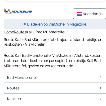
Nederlands
Bladeren op ViaMichelin Magazine
Home
Routes
Kall - Bad Münstereifel
Route Kall - Bad Münstereifel - traject, afstand, reistijd en
reiskosten - ViaMichelin
Route Kall Bad Münstereifel ViaMichelin. Afstand, kosten
(tol, brandstof, kosten per passagier), en reistijd Kall Bad
Münstereifel, gezien de verkeerssituatie
Bad Münstereifel
Bad Münstereifel Kaarten
Routes
Bad Münstereifel Verkeer
Bad Münstereifel Hotels
Routes Bad Münstereifel - Bonn
Kaarten
Bad Münstereifel Restaurants
Routes Bad Münstereifel - Euskirchen