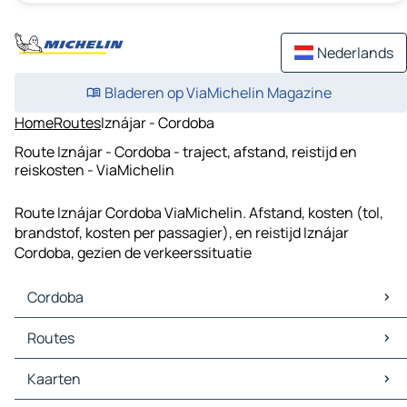
Nederlands
Bladeren op ViaMichelin Magazine
Home
Routes
Iznájar - Cordoba
Route Iznájar - Cordoba - traject, afstand, reistijd en
reiskosten - ViaMichelin
Route Iznájar Cordoba ViaMichelin. Afstand, kosten (tol,
brandstof, kosten per passagier), en reistijd Iznájar
Cordoba, gezien de verkeerssituatie
Cordoba
Cordoba Kaarten
Routes
Cordoba Verkeer
Cordoba Hotels
Routes Cordoba - Sevilla
Kaarten
Cordoba Restaurants
Routes Cordoba - Málaga