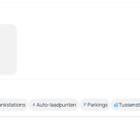
ankstations
Auto-laadpunten
Parkings
Tussens