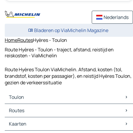
Nederlands
Bladeren op ViaMichelin Magazine
Home
Routes
Hyères - Toulon
Route Hyères - Toulon - traject, afstand, reistijd en
reiskosten - ViaMichelin
Route Hyères Toulon ViaMichelin. Afstand, kosten (tol,
brandstof, kosten per passagier), en reistijd Hyères Toulon,
gezien de verkeerssituatie
Toulon
Toulon Kaarten
Routes
Toulon Verkeer
Toulon Hotels
Routes Toulon - Marseille
Kaarten
Toulon Restaurants
Routes Toulon - La Seyne-sur-Mer