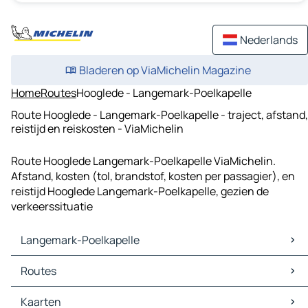
Nederlands
Bladeren op ViaMichelin Magazine
Home
Routes
Hooglede - Langemark-Poelkapelle
Route Hooglede - Langemark-Poelkapelle - traject, afstand,
reistijd en reiskosten - ViaMichelin
Route Hooglede Langemark-Poelkapelle ViaMichelin.
Afstand, kosten (tol, brandstof, kosten per passagier), en
reistijd Hooglede Langemark-Poelkapelle, gezien de
verkeerssituatie
Langemark-Poelkapelle
Langemark-Poelkapelle Kaarten
Routes
Langemark-Poelkapelle Verkeer
Langemark-Poelkapelle Hotels
Routes Langemark-Poelkapelle - Roeselare
Kaarten