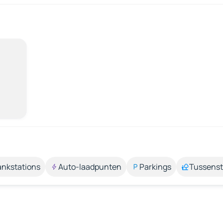
ankstations
Auto-laadpunten
Parkings
Tussens