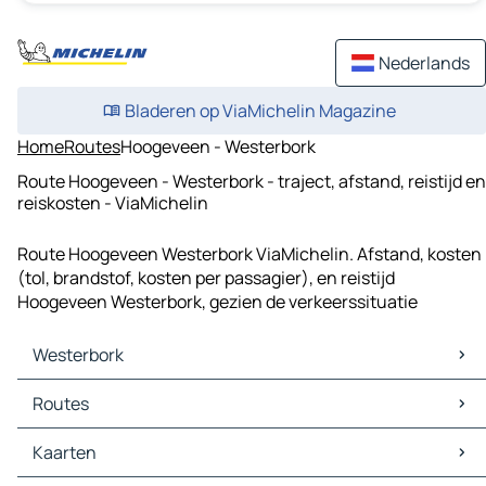
Nederlands
Bladeren op ViaMichelin Magazine
Home
Routes
Hoogeveen - Westerbork
Route Hoogeveen - Westerbork - traject, afstand, reistijd en
reiskosten - ViaMichelin
Route Hoogeveen Westerbork ViaMichelin. Afstand, kosten
(tol, brandstof, kosten per passagier), en reistijd
Hoogeveen Westerbork, gezien de verkeerssituatie
Westerbork
Westerbork Kaarten
Routes
Westerbork Verkeer
Westerbork Hotels
Routes Westerbork - Assen
Kaarten
Westerbork Restaurants
Routes Westerbork - Hoogeveen