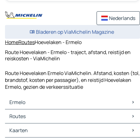
Nederlands
Bladeren op ViaMichelin Magazine
Home
Routes
Hoevelaken - Ermelo
Route Hoevelaken - Ermelo - traject, afstand, reistijd en
reiskosten - ViaMichelin
Route Hoevelaken Ermelo ViaMichelin. Afstand, kosten (tol,
brandstof, kosten per passagier), en reistijd Hoevelaken
Ermelo, gezien de verkeerssituatie
Ermelo
Ermelo Kaarten
Routes
Ermelo Verkeer
Ermelo Hotels
Routes Ermelo - Lelystad
Kaarten
Ermelo Restaurants
Routes Ermelo - Almere