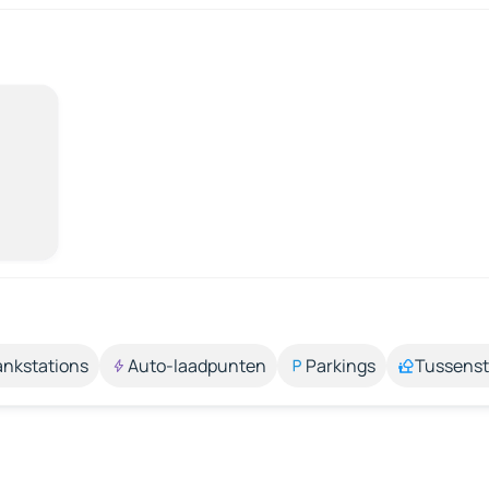
ankstations
Auto-laadpunten
Parkings
Tussens