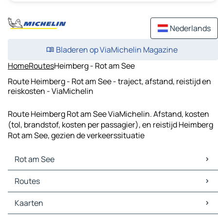
Nederlands
Bladeren op ViaMichelin Magazine
Home
Routes
Heimberg - Rot am See
Route Heimberg - Rot am See - traject, afstand, reistijd en
reiskosten - ViaMichelin
Route Heimberg Rot am See ViaMichelin. Afstand, kosten
(tol, brandstof, kosten per passagier), en reistijd Heimberg
Rot am See, gezien de verkeerssituatie
Rot am See
Rot am See Kaarten
Routes
Rot am See Verkeer
Rot am See Hotels
Routes Rot am See - Crailsheim
Kaarten
Rot am See Restaurants
Routes Rot am See - Wallhausen