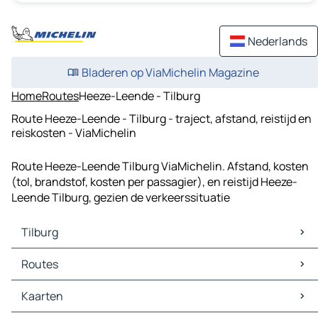
Nederlands
Bladeren op ViaMichelin Magazine
Home
Routes
Heeze-Leende - Tilburg
Route Heeze-Leende - Tilburg - traject, afstand, reistijd en
reiskosten - ViaMichelin
Route Heeze-Leende Tilburg ViaMichelin. Afstand, kosten
(tol, brandstof, kosten per passagier), en reistijd Heeze-
Leende Tilburg, gezien de verkeerssituatie
Tilburg
Tilburg Kaarten
Routes
Tilburg Verkeer
Tilburg Hotels
Routes Tilburg - Den Bosch
Kaarten
Tilburg Restaurants
Routes Tilburg - Eindhoven