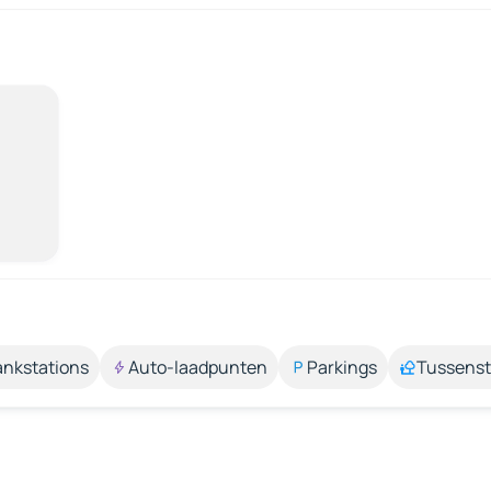
ankstations
Auto-laadpunten
Parkings
Tussens