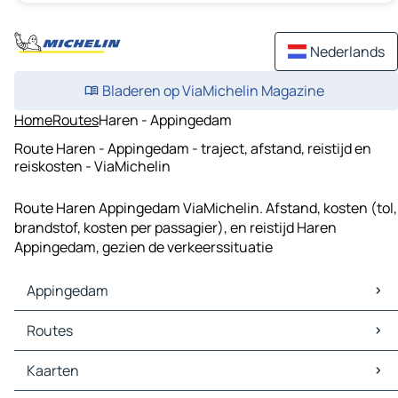
Nederlands
Bladeren op ViaMichelin Magazine
Home
Routes
Haren - Appingedam
Route Haren - Appingedam - traject, afstand, reistijd en
reiskosten - ViaMichelin
Route Haren Appingedam ViaMichelin. Afstand, kosten (tol,
brandstof, kosten per passagier), en reistijd Haren
Appingedam, gezien de verkeerssituatie
Appingedam
Appingedam Kaarten
Routes
Appingedam Verkeer
Appingedam Hotels
Routes Appingedam - Hoogezand
Kaarten
Appingedam Restaurants
Routes Appingedam - Delfzijl