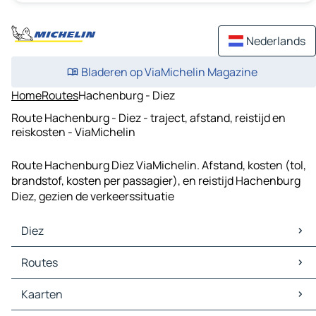
Nederlands
Bladeren op ViaMichelin Magazine
Home
Routes
Hachenburg - Diez
Route Hachenburg - Diez - traject, afstand, reistijd en
reiskosten - ViaMichelin
Route Hachenburg Diez ViaMichelin. Afstand, kosten (tol,
brandstof, kosten per passagier), en reistijd Hachenburg
Diez, gezien de verkeerssituatie
Diez
Diez Kaarten
Routes
Diez Verkeer
Diez Hotels
Routes Diez - Limburg an der Lahn
Kaarten
Diez Restaurants
Routes Diez - Montabaur