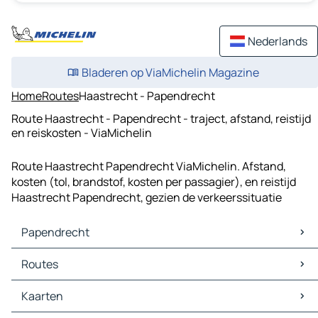
Nederlands
Bladeren op ViaMichelin Magazine
Home
Routes
Haastrecht - Papendrecht
Route Haastrecht - Papendrecht - traject, afstand, reistijd
en reiskosten - ViaMichelin
Route Haastrecht Papendrecht ViaMichelin. Afstand,
kosten (tol, brandstof, kosten per passagier), en reistijd
Haastrecht Papendrecht, gezien de verkeerssituatie
Papendrecht
Papendrecht Kaarten
Routes
Papendrecht Verkeer
Papendrecht Hotels
Routes Papendrecht - Rotterdam
Kaarten
Papendrecht Restaurants
Routes Papendrecht - 's-Gravenhage