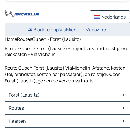
Nederlands
Bladeren op ViaMichelin Magazine
Home
Routes
Guben - Forst (Lausitz)
Route Guben - Forst (Lausitz) - traject, afstand, reistijd en
reiskosten - ViaMichelin
Route Guben Forst (Lausitz) ViaMichelin. Afstand, kosten
(tol, brandstof, kosten per passagier), en reistijd Guben
Forst (Lausitz), gezien de verkeerssituatie
Forst (Lausitz)
Forst (Lausitz) Kaarten
Routes
Forst (Lausitz) Verkeer
Forst (Lausitz) Hotels
Routes Forst (Lausitz) - Cottbus
Kaarten
Forst (Lausitz) Restaurants
Routes Forst (Lausitz) - Żary