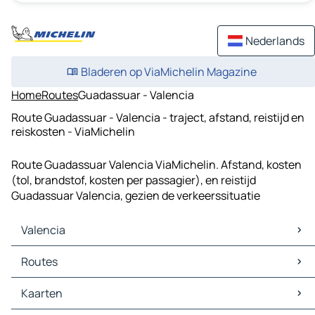
Nederlands
Bladeren op ViaMichelin Magazine
Home
Routes
Guadassuar - Valencia
Route Guadassuar - Valencia - traject, afstand, reistijd en
reiskosten - ViaMichelin
Route Guadassuar Valencia ViaMichelin. Afstand, kosten
(tol, brandstof, kosten per passagier), en reistijd
Guadassuar Valencia, gezien de verkeerssituatie
Valencia
Valencia Kaarten
Routes
Valencia Verkeer
Valencia Hotels
Routes Valencia - Zaragoza
Kaarten
Valencia Restaurants
Routes Valencia - Alicante