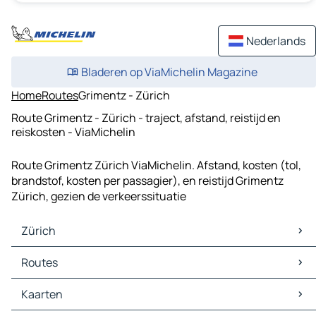
Nederlands
Bladeren op ViaMichelin Magazine
Home
Routes
Grimentz - Zürich
Route Grimentz - Zürich - traject, afstand, reistijd en
reiskosten - ViaMichelin
Route Grimentz Zürich ViaMichelin. Afstand, kosten (tol,
brandstof, kosten per passagier), en reistijd Grimentz
Zürich, gezien de verkeerssituatie
Zürich
Zürich Kaarten
Routes
Zürich Verkeer
Zürich Hotels
Routes Zürich - Bern
Kaarten
Zürich Restaurants
Routes Zürich - Stuttgart