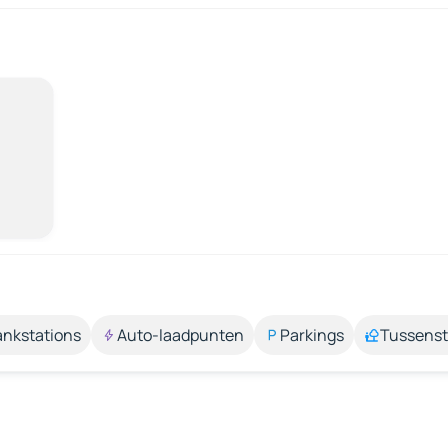
ankstations
Auto-laadpunten
Parkings
Tussens