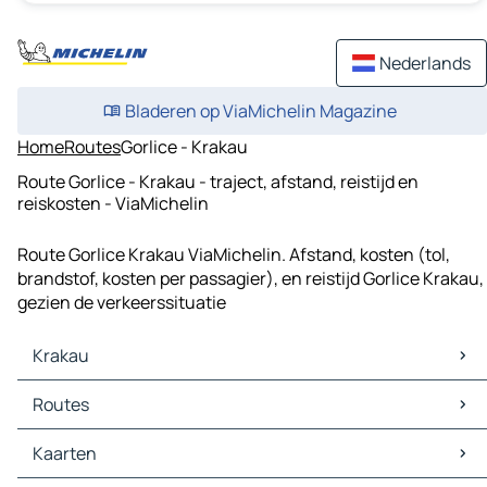
Nederlands
Bladeren op ViaMichelin Magazine
Home
Routes
Gorlice - Krakau
Route Gorlice - Krakau - traject, afstand, reistijd en
reiskosten - ViaMichelin
Route Gorlice Krakau ViaMichelin. Afstand, kosten (tol,
brandstof, kosten per passagier), en reistijd Gorlice Krakau,
gezien de verkeerssituatie
Krakau
Krakau Kaarten
Routes
Krakau Verkeer
Krakau Hotels
Routes Krakau - Lodz
Kaarten
Krakau Restaurants
Routes Krakau - Wroclaw