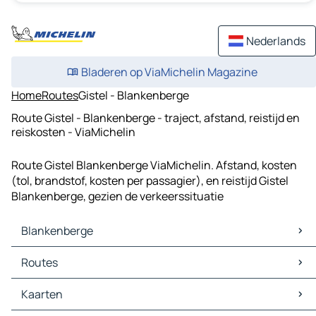
Nederlands
Bladeren op ViaMichelin Magazine
Home
Routes
Gistel - Blankenberge
Route Gistel - Blankenberge - traject, afstand, reistijd en
reiskosten - ViaMichelin
Route Gistel Blankenberge ViaMichelin. Afstand, kosten
(tol, brandstof, kosten per passagier), en reistijd Gistel
Blankenberge, gezien de verkeerssituatie
Blankenberge
Blankenberge Kaarten
Routes
Blankenberge Verkeer
Blankenberge Hotels
Routes Blankenberge - Brugge
Kaarten
Blankenberge Restaurants
Routes Blankenberge - Oostende