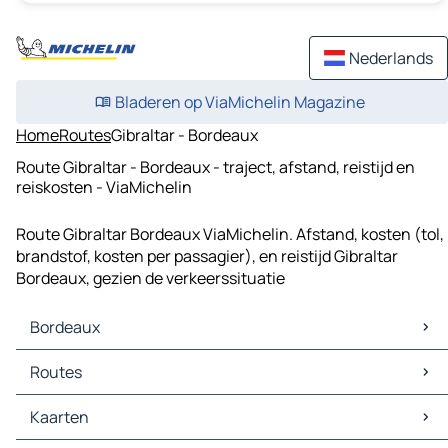
Nederlands
Bladeren op ViaMichelin Magazine
Home
Routes
Gibraltar - Bordeaux
Route Gibraltar - Bordeaux - traject, afstand, reistijd en
reiskosten - ViaMichelin
Route Gibraltar Bordeaux ViaMichelin. Afstand, kosten (tol,
brandstof, kosten per passagier), en reistijd Gibraltar
Bordeaux, gezien de verkeerssituatie
Bordeaux
Bordeaux Kaarten
Routes
Bordeaux Verkeer
Bordeaux Hotels
Routes Bordeaux - Mont-de-Marsan
Kaarten
Bordeaux Restaurants
Routes Bordeaux - Périgueux