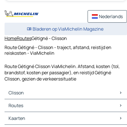
Nederlands
Bladeren op ViaMichelin Magazine
Home
Routes
Gétigné - Clisson
Route Gétigné - Clisson - traject, afstand, reistijd en
reiskosten - ViaMichelin
Route Gétigné Clisson ViaMichelin. Afstand, kosten (tol,
brandstof, kosten per passagier), en reistijd Gétigné
Clisson, gezien de verkeerssituatie
Clisson
Clisson Kaarten
Routes
Clisson Verkeer
Clisson Hotels
Routes Clisson - Montaigu-Vendée
Kaarten
Clisson Restaurants
Routes Clisson - Vertou