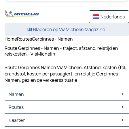
Nederlands
Bladeren op ViaMichelin Magazine
Home
Routes
Gerpinnes - Namen
Route Gerpinnes - Namen - traject, afstand, reistijd en
reiskosten - ViaMichelin
Route Gerpinnes Namen ViaMichelin. Afstand, kosten (tol,
brandstof, kosten per passagier), en reistijd Gerpinnes
Namen, gezien de verkeerssituatie
Namen
Namen Kaarten
Routes
Namen Verkeer
Namen Hotels
Routes Namen - Brussel
Kaarten
Namen Restaurants
Routes Namen - Antwerpen