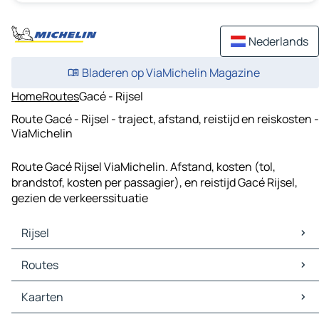
Nederlands
Bladeren op ViaMichelin Magazine
Home
Routes
Gacé - Rijsel
Route Gacé - Rijsel - traject, afstand, reistijd en reiskosten -
ViaMichelin
Route Gacé Rijsel ViaMichelin. Afstand, kosten (tol,
brandstof, kosten per passagier), en reistijd Gacé Rijsel,
gezien de verkeerssituatie
Rijsel
Rijsel Kaarten
Routes
Rijsel Verkeer
Rijsel Hotels
Routes Rijsel - Brussel
Kaarten
Rijsel Restaurants
Routes Rijsel - Antwerpen