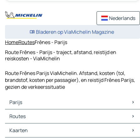
Nederlands
Bladeren op ViaMichelin Magazine
Home
Routes
Frênes - Parijs
Route Frênes - Parijs - traject, afstand, reistijd en
reiskosten - ViaMichelin
Route Frênes Parijs ViaMichelin. Afstand, kosten (tol,
brandstof, kosten per passagier), en reistijd Frênes Parijs,
gezien de verkeerssituatie
Parijs
Parijs Kaarten
Routes
Parijs Verkeer
Parijs Hotels
Routes Parijs - Orléans
Kaarten
Parijs Restaurants
Routes Parijs - Rouen