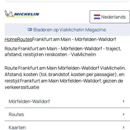
Nederlands
Bladeren op ViaMichelin Magazine
Home
Routes
Frankfurt am Main - Mörfelden-Walldorf
Route Frankfurt am Main - Mörfelden-Walldorf - traject,
afstand, reistijd en reiskosten - ViaMichelin
Route Frankfurt am Main Mörfelden-Walldorf ViaMichelin.
Afstand, kosten (tol, brandstof, kosten per passagier), en
reistijd Frankfurt am Main Mörfelden-Walldorf, gezien de
verkeerssituatie
Mörfelden-Walldorf
Mörfelden-Walldorf Kaarten
Routes
Mörfelden-Walldorf Verkeer
Mörfelden-Walldorf Hotels
Routes Mörfelden-Walldorf - Frankfurt am Main
Kaarten