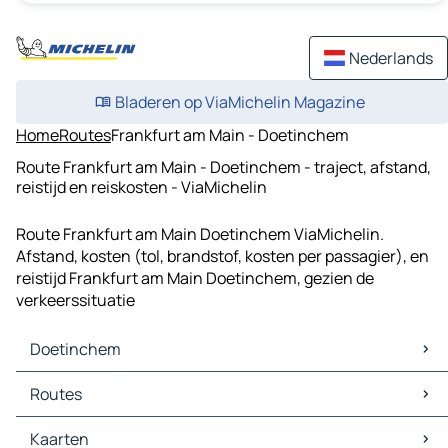
Nederlands
Bladeren op ViaMichelin Magazine
Home
Routes
Frankfurt am Main - Doetinchem
Route Frankfurt am Main - Doetinchem - traject, afstand,
reistijd en reiskosten - ViaMichelin
Route Frankfurt am Main Doetinchem ViaMichelin.
Afstand, kosten (tol, brandstof, kosten per passagier), en
reistijd Frankfurt am Main Doetinchem, gezien de
verkeerssituatie
Doetinchem
Doetinchem Kaarten
Routes
Doetinchem Verkeer
Doetinchem Hotels
Routes Doetinchem - Arnhem
Kaarten