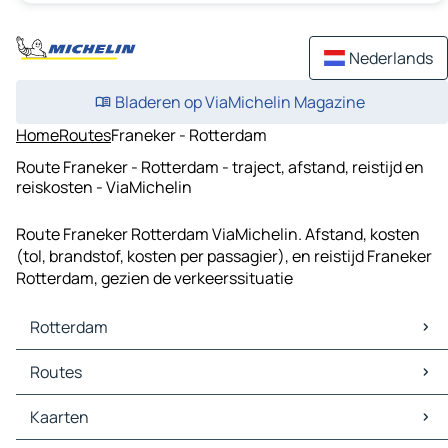
Nederlands
Bladeren op ViaMichelin Magazine
Home
Routes
Franeker - Rotterdam
Route Franeker - Rotterdam - traject, afstand, reistijd en
reiskosten - ViaMichelin
Route Franeker Rotterdam ViaMichelin. Afstand, kosten
(tol, brandstof, kosten per passagier), en reistijd Franeker
Rotterdam, gezien de verkeerssituatie
Rotterdam
Rotterdam Kaarten
Routes
Rotterdam Verkeer
Rotterdam Hotels
Routes Rotterdam - 's-Gravenhage
Kaarten
Rotterdam Restaurants
Routes Rotterdam - Amsterdam