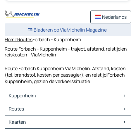
Nederlands
Bladeren op ViaMichelin Magazine
Home
Routes
Forbach - Kuppenheim
Route Forbach - Kuppenheim - traject, afstand, reistijd en
reiskosten - ViaMichelin
Route Forbach Kuppenheim ViaMichelin. Afstand, kosten
(tol, brandstof, kosten per passagier), en reistijd Forbach
Kuppenheim, gezien de verkeerssituatie
Kuppenheim
Kuppenheim Kaarten
Routes
Kuppenheim Verkeer
Kuppenheim Hotels
Routes Kuppenheim - Baden-Baden
Kaarten
Kuppenheim Restaurants
Routes Kuppenheim - Rastatt