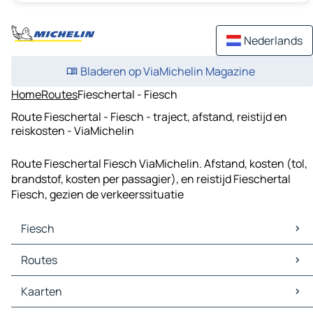
Nederlands
Bladeren op ViaMichelin Magazine
Home
Routes
Fieschertal - Fiesch
Route Fieschertal - Fiesch - traject, afstand, reistijd en
reiskosten - ViaMichelin
Route Fieschertal Fiesch ViaMichelin. Afstand, kosten (tol,
brandstof, kosten per passagier), en reistijd Fieschertal
Fiesch, gezien de verkeerssituatie
Fiesch
Fiesch Kaarten
Routes
Fiesch Verkeer
Fiesch Hotels
Routes Fiesch - Fieschertal
Kaarten
Fiesch Restaurants
Routes Fiesch - Münster (Valais)