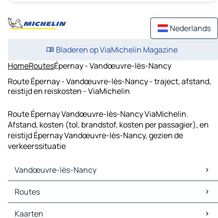
Nederlands
Bladeren op ViaMichelin Magazine
Home
Routes
Épernay - Vandœuvre-lès-Nancy
Route Épernay - Vandœuvre-lès-Nancy - traject, afstand,
reistijd en reiskosten - ViaMichelin
Route Épernay Vandœuvre-lès-Nancy ViaMichelin.
Afstand, kosten (tol, brandstof, kosten per passagier), en
reistijd Épernay Vandœuvre-lès-Nancy, gezien de
verkeerssituatie
Vandœuvre-lès-Nancy
Vandœuvre-lès-Nancy Kaarten
Routes
Vandœuvre-lès-Nancy Verkeer
Vandœuvre-lès-Nancy Hotels
Routes Vandœuvre-lès-Nancy - Nancy
Kaarten