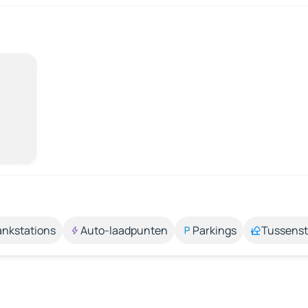
ankstations
Auto-laadpunten
Parkings
Tussens