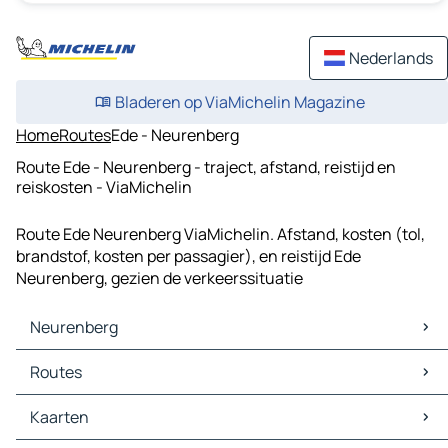
Nederlands
Bladeren op ViaMichelin Magazine
Home
Routes
Ede - Neurenberg
Route Ede - Neurenberg - traject, afstand, reistijd en
reiskosten - ViaMichelin
Route Ede Neurenberg ViaMichelin. Afstand, kosten (tol,
brandstof, kosten per passagier), en reistijd Ede
Neurenberg, gezien de verkeerssituatie
Neurenberg
Neurenberg Kaarten
Routes
Neurenberg Verkeer
Neurenberg Hotels
Routes Neurenberg - München
Kaarten
Neurenberg Restaurants
Routes Neurenberg - Stuttgart