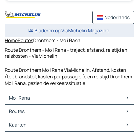
Nederlands
Bladeren op ViaMichelin Magazine
Home
Routes
Dronthem - Mo i Rana
Route Dronthem - Mo i Rana - traject, afstand, reistijd en
reiskosten - ViaMichelin
Route Dronthem Mo i Rana ViaMichelin. Afstand, kosten
(tol, brandstof, kosten per passagier), en reistijd Dronthem
Mo i Rana, gezien de verkeerssituatie
Mo i Rana
Mo i Rana Kaarten
Routes
Mo i Rana Verkeer
Mo i Rana Hotels
Routes Mo i Rana - Korgen
Kaarten
Mo i Rana Restaurants
Routes Mo i Rana - Båsmoen