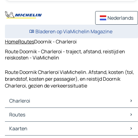
Nederlands
Bladeren op ViaMichelin Magazine
Home
Routes
Doornik - Charleroi
Route Doornik - Charleroi - traject, afstand, reistijd en
reiskosten - ViaMichelin
Route Doornik Charleroi ViaMichelin. Afstand, kosten (tol,
brandstof, kosten per passagier), en reistijd Doornik
Charleroi, gezien de verkeerssituatie
Charleroi
Charleroi Kaarten
Routes
Charleroi Verkeer
Charleroi Hotels
Routes Charleroi - Brussel
Kaarten
Charleroi Restaurants
Routes Charleroi - Namen