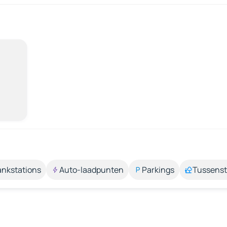
ankstations
Auto-laadpunten
Parkings
Tussens