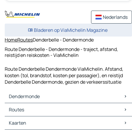
Nederlands
Bladeren op ViaMichelin Magazine
Home
Routes
Denderbelle - Dendermonde
Route Denderbelle - Dendermonde - traject, afstand,
reistijd en reiskosten - ViaMichelin
Route Denderbelle Dendermonde ViaMichelin. Afstand,
kosten (tol, brandstof, kosten per passagier), en reistijd
Denderbelle Dendermonde, gezien de verkeerssituatie
Dendermonde
Dendermonde Kaarten
Routes
Dendermonde Verkeer
Dendermonde Hotels
Routes Dendermonde - Brussel
Kaarten
Dendermonde Restaurants
Routes Dendermonde - Antwerpen