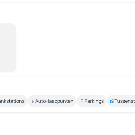
ankstations
Auto-laadpunten
Parkings
Tussens