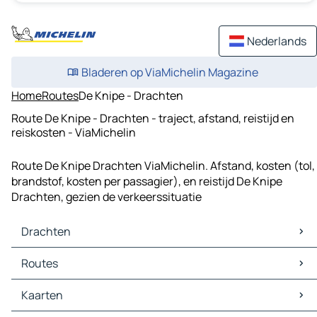
Nederlands
Bladeren op ViaMichelin Magazine
Home
Routes
De Knipe - Drachten
Route De Knipe - Drachten - traject, afstand, reistijd en
reiskosten - ViaMichelin
Route De Knipe Drachten ViaMichelin. Afstand, kosten (tol,
brandstof, kosten per passagier), en reistijd De Knipe
Drachten, gezien de verkeerssituatie
Drachten
Drachten Kaarten
Routes
Drachten Verkeer
Drachten Hotels
Routes Drachten - Leeuwarden
Kaarten
Drachten Restaurants
Routes Drachten - Assen