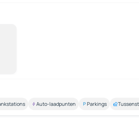
ankstations
Auto-laadpunten
Parkings
Tussens